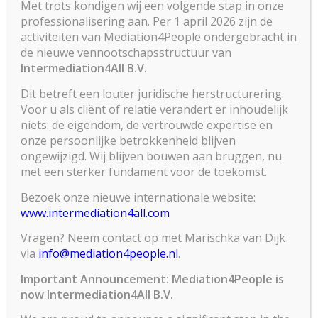
Met trots kondigen wij een volgende stap in onze
het Financieel Dagblad van 16 maart, las
professionalisering aan. Per 1 april 2026 zijn de
activiteiten van Mediation4People ondergebracht in
ik het artikel van Fukuyama over de
de nieuwe vennootschapsstructuur van
bedreiging die identiteitspolitiek kan
Intermediation4All B.V.
opleveren voor de moderne liberale
Dit betreft een louter juridische herstructurering.
democratie en de problematiek die
Voor u als cliënt of relatie verandert er inhoudelijk
niets: de eigendom, de vertrouwde expertise en
ontstaat als mensen in een hokje
onze persoonlijke betrokkenheid blijven
worden gestopt.
ongewijzigd. Wij blijven bouwen aan bruggen, nu
met een sterker fundament voor de toekomst.
Voor het eerst lees ik over het begrip
Bezoek onze nieuwe internationale website:
“Megalothymie”, wat door Fukuyama
www.intermediation4all.com
wordt toegelicht als: De ziel verlangt
Vragen? Neem contact op met Marischka van Dijk
ernaar te worden erkend als superieur.
via
info@mediation4people.nl
.
Ik kende het begrip eerlijk gezegd niet.
Important Announcement: Mediation4People is
now Intermediation4All B.V.
Read more