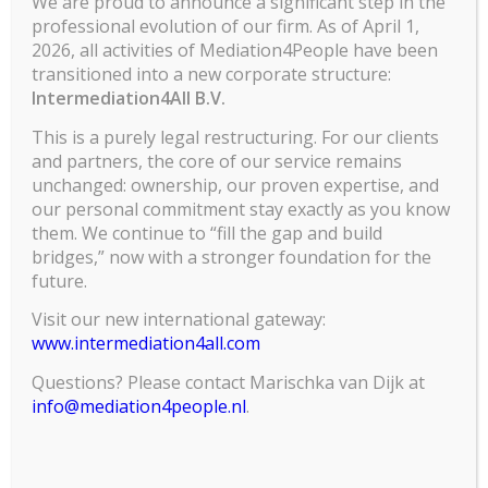
We are proud to announce a significant step in the
professional evolution of our firm. As of April 1,
2026, all activities of Mediation4People have been
transitioned into a new corporate structure:
Intermediation4All B.V.
This is a purely legal restructuring. For our clients
and partners, the core of our service remains
unchanged: ownership, our proven expertise, and
Mediation4People
our personal commitment stay exactly as you know
them. We continue to “fill the gap and build
Mediation4People helpt mensen snel een
bridges,” now with a stronger foundation for the
oplossing te vinden voor hun conflict.
future.
Zo kan een juridische strijd worden voorkomen
Visit our new international gateway:
en kunnen tijd en kosten worden bespaard.
www.intermediation4all.com
Questions? Please contact Marischka van Dijk at
info@mediation4people.nl
.
Navigatie